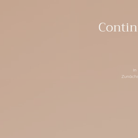
Conti
In
Zunächs