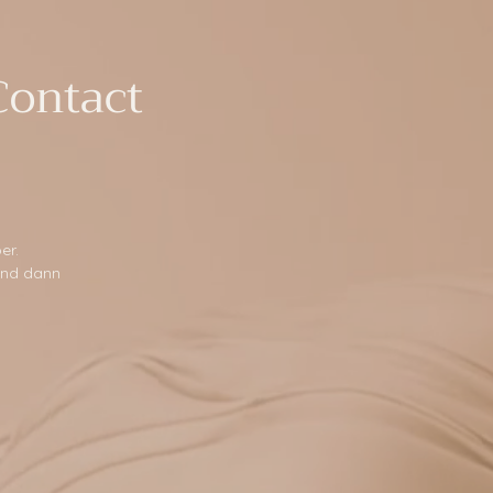
ontact
er.
und dann