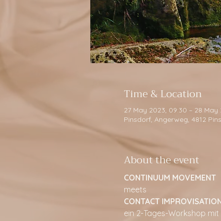
Time & Location
27 May 2023, 09:30 – 28 May 
Pinsdorf, Angerweg, 4812 Pins
About the event
CONTINUUM MOVEMENT
meets
CONTACT IMPROVISATIO
ein 2-Tages-Workshop mit